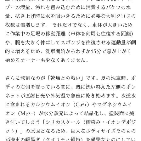
プーの液量、汚れを包み込むために消費するバケツの水
量、拭き上げ時に水を吸いきるために必要な大判クロスの
枚数は倍増します。 それだけでなく、車体が大きいため
に作業中の足場の移動距離（車体を何周も往復する距離）
や、腕を大きく伸ばしてスポンジを往復させる運動量が劇
的に増えるため、洗車開始からわずか15分で息が上がり
始めるオーナーも少なくありません。
さらに深刻なのが「乾燥との戦い」です。夏の洗車時、ボ
ディの右側を洗っている間に、既に洗い終えた左側のボン
ネットが直射日光や外気温で急速に乾き始めます。水道水
に含まれるカルシウムイオン（Ca²+）やマグネシウムイ
オン（Mg²+）が水分蒸発によって結晶化し、塗装面に焼
き付いてしまう「シリカスケール（雨染み・イオンデポジ
ット）」の原因となるため、巨大なボディサイズそのもの
が洗車の難易度（クオリティ維持）を過酷なものにしてい