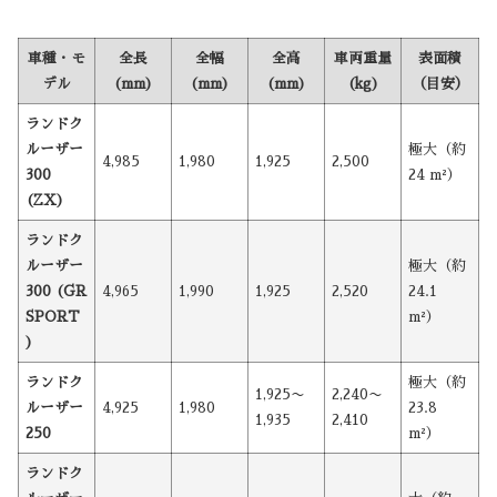
車種・モ
全長
全幅
全高
車両重量
表面積
デル
(mm)
(mm)
(mm)
(kg)
（目安）
ランドク
ルーザー
極大（約
4,985
1,980
1,925
2,500
300
24 m²）
(ZX)
ランドク
ルーザー
極大（約
300 (GR
4,965
1,990
1,925
2,520
24.1
SPORT
m²）
)
ランドク
極大（約
1,925〜
2,240〜
ルーザー
4,925
1,980
23.8
1,935
2,410
250
m²）
ランドク