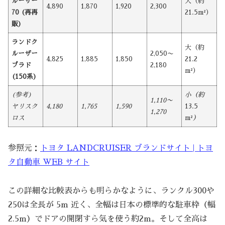
ルーザー
大（約
4,890
1,870
1,920
2,300
70 (再再
21.5m²）
販)
ランドク
大（約
ルーザー
2,050〜
4,825
1,885
1,850
21.2
プラド
2,180
m²）
(150系)
(参考)
小（約
1,110〜
ヤリスク
4,180
1,765
1,590
13.5
1,270
ロス
m²
）
参照元：
トヨタ LANDCRUISER ブランドサイト | トヨ
タ自動車 WEB サイト
この詳細な比較表からも明らかなように、ランクル300や
250は全長が 5m 近く、全幅は日本の標準的な駐車枠（幅
2.5m）でドアの開閉すら気を使う約2m。そして全高は