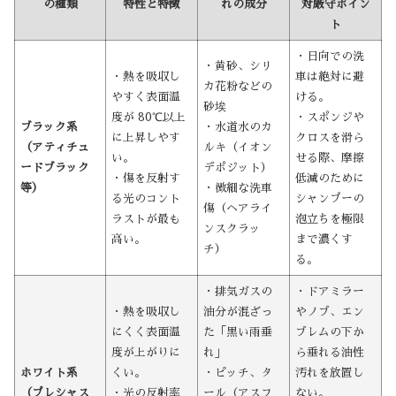
の種類
特性と特徴
れの成分
対厳守ポイン
ト
・日向での洗
・黄砂、シリ
・熱を吸収し
車は絶対に避
カ花粉などの
やすく表面温
ける。
砂埃
度が 80℃以上
・スポンジや
ブラック系
・水道水のカ
に上昇しやす
クロスを滑ら
（アティチュ
ルキ（イオン
い。
せる際、摩擦
ードブラック
デポジット）
・傷を反射す
低減のために
等）
・微細な洗車
る光のコント
シャンプーの
傷（ヘアライ
ラストが最も
泡立ちを極限
ンスクラッ
高い。
まで濃くす
チ）
る。
・排気ガスの
・ドアミラー
・熱を吸収し
油分が混ざっ
やノブ、エン
にくく表面温
た「黒い雨垂
ブレムの下か
度が上がりに
れ」
ら垂れる油性
ホワイト系
くい。
・ピッチ、タ
汚れを放置し
（プレシャス
・光の反射率
ール（アスフ
ない。