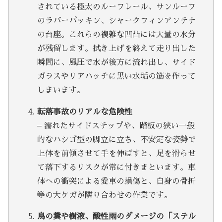
されている極太のルーフレール、サンルーフ
のラバーパッキン、シャークフィンアンテナ
の台座。これらの複雑な凹凸には大量の水分
が残留します。拭き上げを終えて走り出した
瞬間に、風圧で水が後方に流れ出し、サイド
ガラスやリアハッチに黒い水垢の筋を作って
しまいます。
転落事故のリアルな危険性
– 濡れたサイドステップや、踏板の狭い一般
的なハシゴ型の脚立に立ち、不安定な姿勢で
上体を前傾させて手を伸ばすと、足を滑らせ
て落下するリスクが常に付きまといます。車
体への衝突による愛車の損傷と、自身の骨折
等の大ケガが隣り合わせの作業です。
鳥の糞や樹液、酸性雨のダメージの「ステル