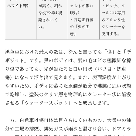
ホワイト等）
が高く、細か
ァルトの黒い
・ピッチ、タ
な洗車傷は視
破片）
ールには専用
認されにく
・高速走行後
のアルカリ性
い。
の「虫の固
クリーナーを
着」
使用する。
黒色車における最大の敵は、なんと言っても「傷」と「デ
ポジット」です。黒のボディは、髪の毛ほどの極微細な擦
り傷であっても、光が当たると白い円状（バフ目・洗車
傷）になって浮き出て見えます。また、表面温度が上がり
やすいため、ボディに落ちた水滴が数分で沸騰に近い状態
で乾燥し、塗装のクリア層を物理的にクレーター状に陥没
させる「ウォータースポット」へと成長します。
一方、白色車は傷自体は目立ちにくいものの、大気中の油
分や工場の排煙、排気ガスが雨水と混ざり合い、ドアミラ