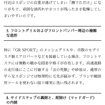
付近はスポンジの自重が逃げてしまい「撫でただけ」にな
りがちで、頑固な油汚れやホコリが残ったまま乾燥してし
まいやすいのです。
3. フロントグリルおよびフロントバンパー周辺の複雑
な造形
特に「GR SPORT」のメッシュグリルや、市販のモデリ
スタ製エアロパーツなどを装着している場合、フロントマ
スクには無数の細かな段差や格子が存在します。高速道路
の走行後にここに付着する「虫の死骸」や砂埃は、通常の
平らなスポンジでは物理的に毛先が届かず、ブラシや細部
用ツールを使わない限り確実に洗い残されます。
4. サイドステップの裏側と、泥除け（マッドガード）
の内側