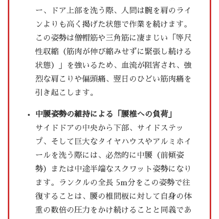
ー、ドア上部を洗う際、人間は腕を肩のライ
ンよりも高く掲げた状態で作業を続けます。
この姿勢は僧帽筋や三角筋に凄まじい「等尺
性収縮（筋肉が伸び縮みせずに緊張し続ける
状態）」を強いるため、血流が阻害され、強
烈な肩こりや偏頭痛、翌日のひどい筋肉痛を
引き起こします。
中腰姿勢の維持による「腰椎への負荷」
サイドドアの中央から下部、サイドステッ
プ、そして巨大なタイヤハウスやアルミホイ
ールを洗う際には、必然的に中腰（前傾姿
勢）または中途半端なスクワット姿勢になり
ます。ランクルの全長 5m分をこの姿勢で往
復することは、腰の椎間板に対して自身の体
重の数倍の圧力をかけ続けることと同義であ