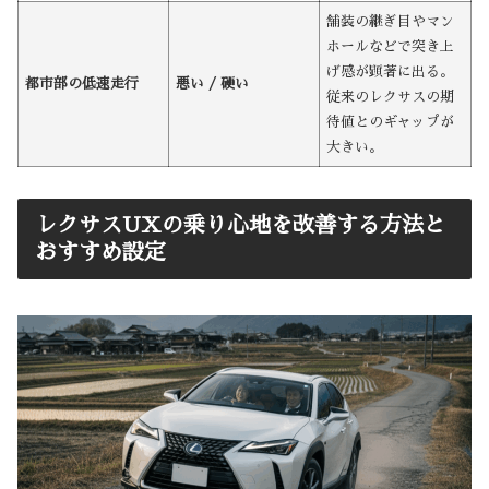
舗装の継ぎ目やマン
ホールなどで突き上
げ感が顕著に出る。
都市部の低速走行
悪い / 硬い
従来のレクサスの期
待値とのギャップが
大きい。
レクサスUXの乗り心地を改善する方法と
おすすめ設定