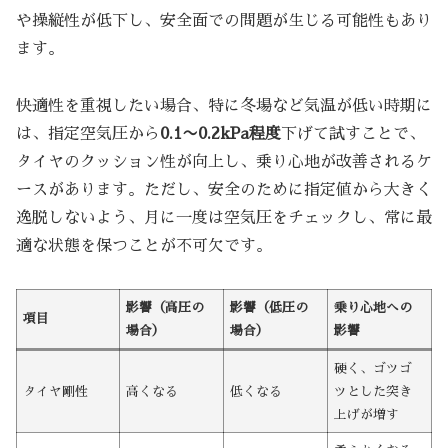
や操縦性が低下し、安全面での問題が生じる可能性もあり
ます。
快適性を重視したい場合、特に冬場など気温が低い時期に
は、指定空気圧から
0.1〜0.2kPa程度
下げて試すことで、
タイヤのクッション性が向上し、乗り心地が改善されるケ
ースがあります。ただし、安全のために指定値から大きく
逸脱しないよう、月に一度は空気圧をチェックし、常に最
適な状態を保つことが不可欠です。
影響（高圧の
影響（低圧の
乗り心地への
項目
場合）
場合）
影響
硬く、ゴツゴ
タイヤ剛性
高くなる
低くなる
ツとした突き
上げが増す