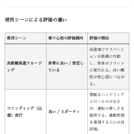
使用シーンによる評価の違い
使用シーン
乗り心地の評価傾向
評価の理由
高速域でサスペンシ
ョンが最適に作動
長距離高速クルージ
非常に良い / 安定し
し、車体がフラット
ング
ている
に保たれる。高い剛
性が安心感につなが
る。
俊敏なハンドリング
とロールの少なさ
ワインディング（山
が、運転の楽しさを
良い / スポーティ
道）走行
提供する。運動性能
を重視する人には高
評価。