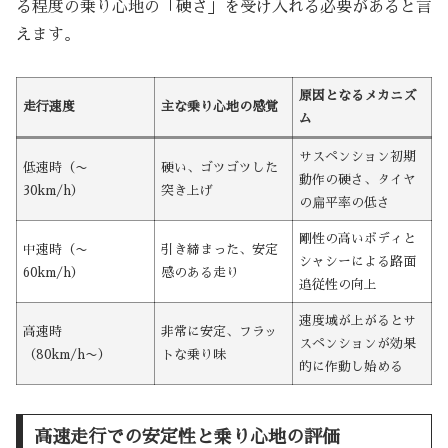
る程度の乗り心地の「硬さ」を受け入れる必要があると言
えます。
原因となるメカニズ
走行速度
主な乗り心地の感覚
ム
サスペンション初期
低速時（〜
硬い、ゴツゴツした
動作の硬さ、タイヤ
30km/h）
突き上げ
の扁平率の低さ
剛性の高いボディと
中速時（〜
引き締まった、安定
シャシーによる路面
60km/h）
感のある走り
追従性の向上
速度域が上がるとサ
高速時
非常に安定、フラッ
スペンションが効果
（80km/h〜）
トな乗り味
的に作動し始める
高速走行での安定性と乗り心地の評価