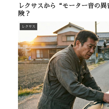
レクサスから“モーター音の異
険？
レクサス