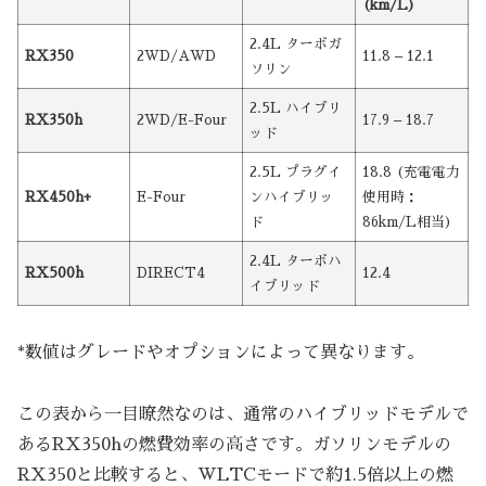
(km/L)
2.4L ターボガ
RX350
2WD/AWD
11.8 – 12.1
ソリン
2.5L ハイブリ
RX350h
2WD/E-Four
17.9 – 18.7
ッド
2.5L プラグイ
18.8 (充電電力
RX450h+
E-Four
ンハイブリッ
使用時：
ド
86km/L相当)
2.4L ターボハ
RX500h
DIRECT4
12.4
イブリッド
*数値はグレードやオプションによって異なります。
この表から一目瞭然なのは、通常のハイブリッドモデルで
あるRX350hの燃費効率の高さです。ガソリンモデルの
RX350と比較すると、WLTCモードで約1.5倍以上の燃