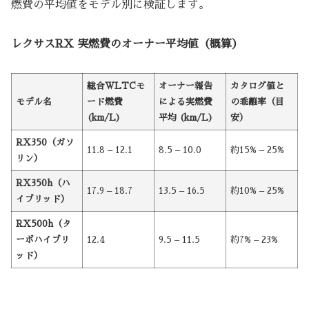
燃費の平均値をモデル別に検証します。
レクサスRX 実燃費のオーナー平均値（概算）
総合WLTCモ
オーナー報告
カタログ値と
モデル名
ード燃費
による実燃費
の乖離率（目
(km/L)
平均 (km/L)
安）
RX350（ガソ
11.8 – 12.1
8.5 – 10.0
約15% – 25%
リン）
RX350h（ハ
17.9 – 18.7
13.5 – 16.5
約10% – 25%
イブリッド）
RX500h（タ
ーボハイブリ
12.4
9.5 – 11.5
約7% – 23%
ッド）