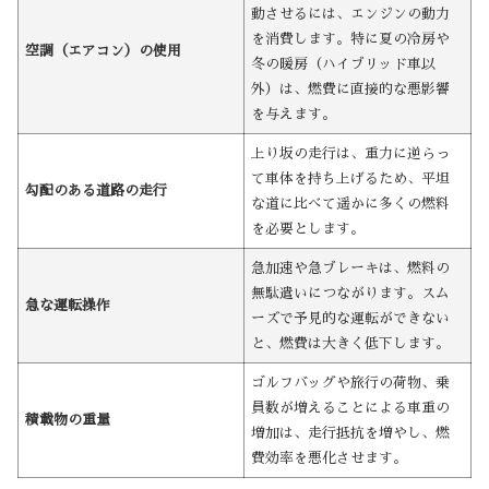
動させるには、エンジンの動力
を消費します。特に夏の冷房や
空調（エアコン）の使用
冬の暖房（ハイブリッド車以
外）は、燃費に直接的な悪影響
を与えます。
上り坂の走行は、重力に逆らっ
て車体を持ち上げるため、平坦
勾配のある道路の走行
な道に比べて遥かに多くの燃料
を必要とします。
急加速や急ブレーキは、燃料の
無駄遣いにつながります。スム
急な運転操作
ーズで予見的な運転ができない
と、燃費は大きく低下します。
ゴルフバッグや旅行の荷物、乗
員数が増えることによる車重の
積載物の重量
増加は、走行抵抗を増やし、燃
費効率を悪化させます。