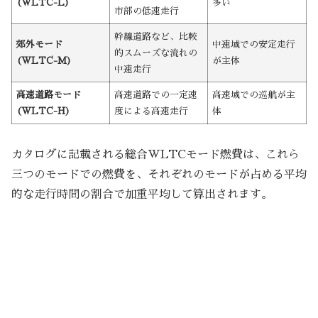
(WLTC-L)
多い
市部の低速走行
幹線道路など、比較
郊外モード
中速域での安定走行
的スムーズな流れの
(WLTC-M)
が主体
中速走行
高速道路モード
高速道路での一定速
高速域での巡航が主
(WLTC-H)
度による高速走行
体
カタログに記載される総合WLTCモード燃費は、これら
三つのモードでの燃費を、それぞれのモードが占める平均
的な走行時間の割合で加重平均して算出されます。