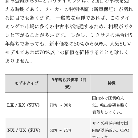
新車登録から5年というタイミングは、2回目の車検を迎
える時期であり、メーカーの特別保証（新車保証）が切れ
る節目でもあります。 一般的な車種であれば、このタイ
ミングで市場に多くの中古車が流通するため、相場がガク
ンと下がることが多いです。 しかし、レクサスの場合は5
年落ちであっても、新車価格の50％から60％、人気SUV
モデルであれば70％以上の価値を維持することも珍しく
ありません。
5年落ち残価率（目
モデルタイプ
特徴
安）
国内外で圧倒的人
LX / RX (SUV)
70% 〜 90%
気。輸出需要も強く
値落ちしにくい。
サイズ感が手頃で国
NX / UX (SUV)
60% 〜 75%
内需要が高い。CPO
でも人気。