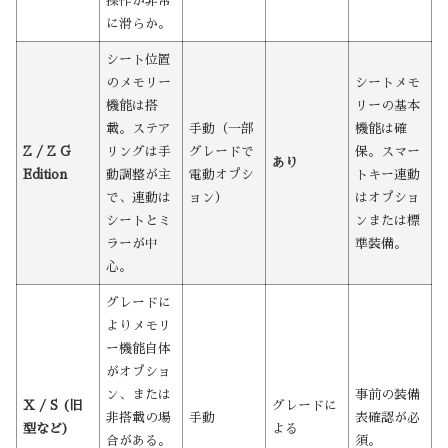
操作が非常
に滑らか。
シート位置
のメモリー
シートメモ
機能は搭
リーの基本
載。ステア
手動（一部
機能は確
Z / Z G
リングは手
グレードで
保。スマー
あり
Edition
動調整が主
電動オプシ
トキー連動
で、連動は
ョン）
はオプショ
シートとミ
ンまたは標
ラーが中
準装備。
心。
グレードに
よりメモリ
ー機能自体
がオプショ
ン、または
事前の装備
X / S (旧
グレードに
非搭載の場
手動
表確認が必
型など)
よる
合がある。
須。