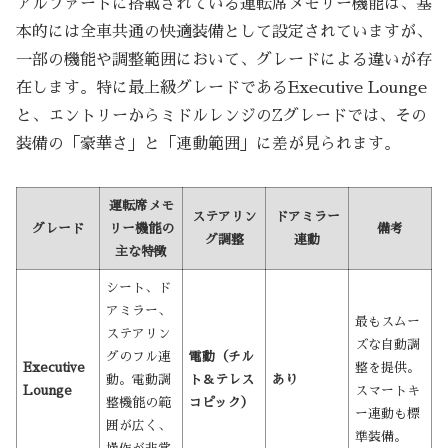
アルファードに搭載されている運転席メモリー機能は、基
本的には全車共通の快適装備として設定されていますが、
一部の機能や調整範囲において、グレードによる違いが存
在します。特に最上級グレードであるExecutive Lounge
と、エントリーからミドルレンジのZグレードでは、その
装備の「豪華さ」と「連動範囲」に差が見られます。
運転席メモ
ステアリン
ドアミラー
グレード
リー機能の
備考
グ調整
連動
主な特徴
シート、ド
アミラー、
最もスムー
ステアリン
ズな自動調
グのフル連
電動（チル
Executive
整を提供。
動。電動調
ト＆テレス
あり
Lounge
スマートキ
整機能の範
コピック）
ー連動も標
囲が広く、
準装備。