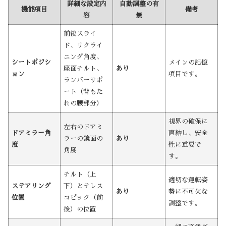
詳細な設定内
自動調整の有
機能項目
備考
容
無
前後スライ
ド、リクライ
ニング角度、
シートポジシ
メインの記憶
座面チルト、
あり
ョン
項目です。
ランバーサポ
ート（背もた
れの腰部分）
視界の確保に
左右のドアミ
ドアミラー角
直結し、安全
ラーの鏡面の
あり
度
性に重要で
角度
す。
チルト（上
適切な運転姿
ステアリング
下）とテレス
あり
勢に不可欠な
位置
コピック（前
調整です。
後）の位置