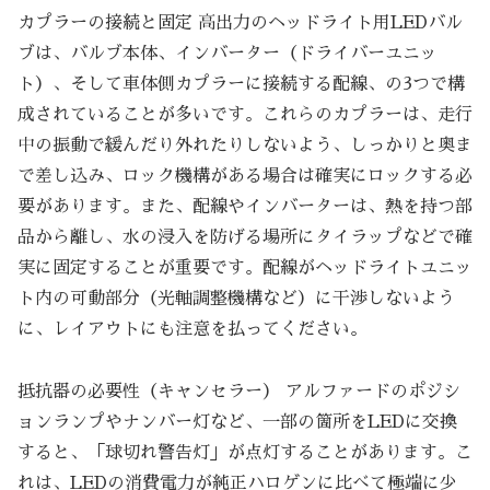
カプラーの接続と固定 高出力のヘッドライト用LEDバル
ブは、バルブ本体、インバーター（ドライバーユニッ
ト）、そして車体側カプラーに接続する配線、の3つで構
成されていることが多いです。これらのカプラーは、走行
中の振動で緩んだり外れたりしないよう、しっかりと奥ま
で差し込み、ロック機構がある場合は確実にロックする必
要があります。また、配線やインバーターは、熱を持つ部
品から離し、水の浸入を防げる場所にタイラップなどで確
実に固定することが重要です。配線がヘッドライトユニッ
ト内の可動部分（光軸調整機構など）に干渉しないよう
に、レイアウトにも注意を払ってください。
抵抗器の必要性（キャンセラー） アルファードのポジシ
ョンランプやナンバー灯など、一部の箇所をLEDに交換
すると、「球切れ警告灯」が点灯することがあります。こ
れは、LEDの消費電力が純正ハロゲンに比べて極端に少