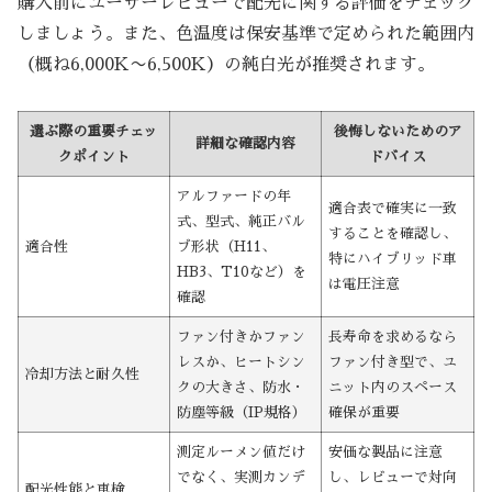
購入前にユーザーレビューで配光に関する評価をチェック
しましょう。また、色温度は保安基準で定められた範囲内
（概ね6,000K〜6,500K）の純白光が推奨されます。
選ぶ際の重要チェッ
後悔しないためのア
詳細な確認内容
クポイント
ドバイス
アルファードの年
適合表で確実に一致
式、型式、純正バル
することを確認し、
適合性
ブ形状（H11、
特にハイブリッド車
HB3、T10など）を
は電圧注意
確認
ファン付きかファン
長寿命を求めるなら
レスか、ヒートシン
ファン付き型で、ユ
冷却方法と耐久性
クの大きさ、防水・
ニット内のスペース
防塵等級（IP規格）
確保が重要
測定ルーメン値だけ
安価な製品に注意
でなく、実測カンデ
し、レビューで対向
配光性能と車検