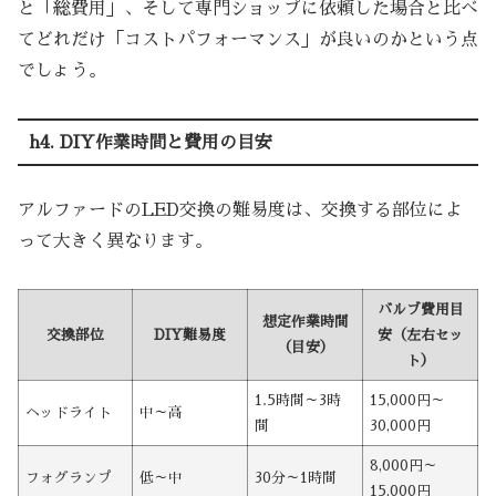
と「総費用」、そして専門ショップに依頼した場合と比べ
てどれだけ「コストパフォーマンス」が良いのかという点
でしょう。
h4. DIY作業時間と費用の目安
アルファードのLED交換の難易度は、交換する部位によ
って大きく異なります。
バルブ費用目
想定作業時間
交換部位
DIY難易度
安（左右セッ
（目安）
ト）
1.5時間～3時
15,000円～
ヘッドライト
中～高
間
30,000円
8,000円～
フォグランプ
低～中
30分～1時間
15,000円