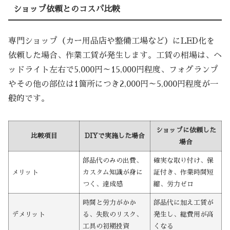
ショップ依頼とのコスパ比較
専門ショップ（カー用品店や整備工場など）にLED化を
依頼した場合、作業工賃が発生します。工賃の相場は、ヘ
ッドライト左右で5,000円～15,000円程度、フォグランプ
やその他の部位は1箇所につき2,000円～5,000円程度が一
般的です。
ショップに依頼した
比較項目
DIYで実施した場合
場合
部品代のみの出費、
確実な取り付け、保
メリット
カスタム知識が身に
証付き、作業時間短
つく、達成感
縮、労力ゼロ
時間と労力がかか
部品代に加え工賃が
デメリット
る、失敗のリスク、
発生し、総費用が高
工具の初期投資
くなる