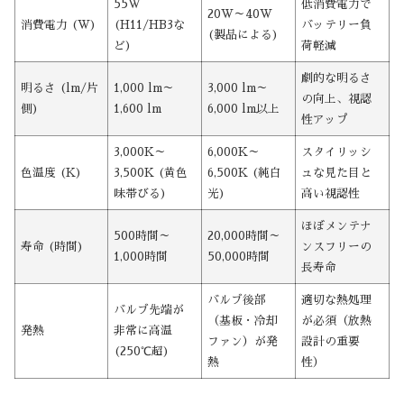
55W
低消費電力で
20W～40W
消費電力 (W)
(H11/HB3な
バッテリー負
(製品による)
ど)
荷軽減
劇的な明るさ
明るさ (lm/片
1,000 lm～
3,000 lm～
の向上、視認
側)
1,600 lm
6,000 lm以上
性アップ
3,000K～
6,000K～
スタイリッシ
色温度 (K)
3,500K (黄色
6,500K (純白
ュな見た目と
味帯びる)
光)
高い視認性
ほぼメンテナ
500時間～
20,000時間～
寿命 (時間)
ンスフリーの
1,000時間
50,000時間
長寿命
バルブ後部
適切な熱処理
バルブ先端が
（基板・冷却
が必須（放熱
発熱
非常に高温
ファン）が発
設計の重要
(250℃超)
熱
性）