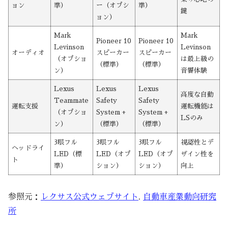
ョン
準）
ー（オプシ
準）
鍵
ョン）
Mark
Mark
Pioneer 10
Pioneer 10
Levinson
Levinson
オーディオ
スピーカー
スピーカー
（オプショ
は最上級の
（標準）
（標準）
ン）
音響体験
Lexus
Lexus
Lexus
高度な自動
Teammate
Safety
Safety
運転支援
運転機能は
（オプショ
System +
System +
LSのみ
ン）
（標準）
（標準）
3眼フル
3眼フル
3眼フル
視認性とデ
ヘッドライ
LED（標
LED（オプ
LED（オプ
ザイン性を
ト
準）
ション）
ション）
向上
参照元：
レクサス公式ウェブサイト
,
自動車産業動向研究
所