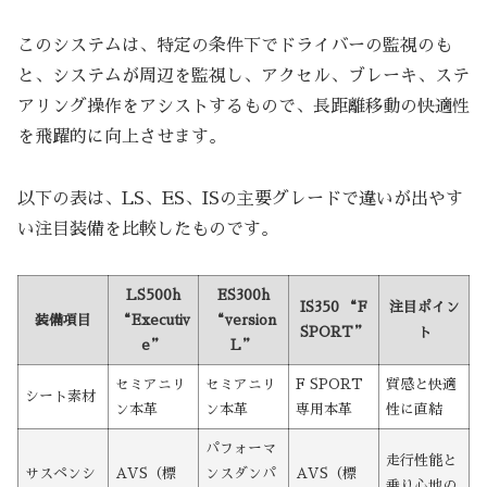
このシステムは、特定の条件下でドライバーの監視のも
と、システムが周辺を監視し、アクセル、ブレーキ、ステ
アリング操作をアシストするもので、長距離移動の快適性
を飛躍的に向上させます。
以下の表は、LS、ES、ISの主要グレードで違いが出やす
い注目装備を比較したものです。
LS500h
ES300h
IS350 “F
注目ポイン
装備項目
“Executiv
“version
SPORT”
ト
e”
L”
セミアニリ
セミアニリ
F SPORT
質感と快適
シート素材
ン本革
ン本革
専用本革
性に直結
パフォーマ
走行性能と
サスペンシ
AVS（標
ンスダンパ
AVS（標
乗り心地の