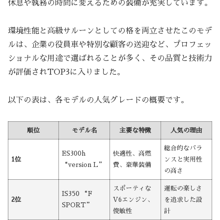
休息や執務の時間に変えるための装備が充実しています。
環境性能と高級サルーンとしての格を両立させたこのモデ
ルは、企業の役員車や特別な顧客の送迎など、プロフェッ
ショナルな用途で選ばれることが多く、その品質と技術力
が評価されTOP3に入りました。
以下の表は、各モデルの人気グレードの概要です。
順位
モデル名
主要な特徴
人気の理由
総合的なバラ
ES300h
快適性、高燃
1位
ンスと実用性
“version L”
費、豪華装備
の高さ
スポーティな
運転の楽しさ
IS350 “F
2位
V6エンジン、
を追求した設
SPORT”
俊敏性
計