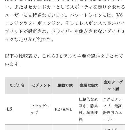
ー、またはセカンドカーとしてスポーティな走りを求める
ユーザーに支持されています。パワートレインには、V6
エンジンやターボエンジン、そしてレスポンスの良いハイ
ブリッドが設定され、ドライバーを飽きさせないダイナミ
ックな走りが可能です。
以下の比較表で、これら3モデルの主要な違いをまとめて
います。
主なターゲ
モデル名
セグメント
駆動方式
主要な魅力
ット層
圧倒的な豪
エグゼクテ
フラッグシ
華さ、静粛
ィブ、最高
LS
FR/AWD
ップ
性、革新技
級志向のユ
術
ーザー
ファミリ