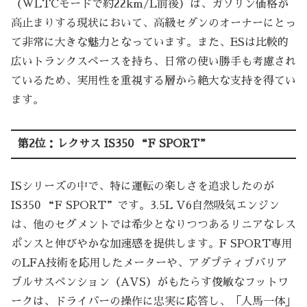
（WLTCモードで約22km/L前後）は、ガソリン価格が
高止まりする現状において、高級セダンのオーナーにとっ
て非常に大きな魅力となっています。また、ESは比較的
広いトランクスペースを持ち、日常の使い勝手も考慮され
ているため、実用性を重視する層から絶大な支持を得てい
ます。
第2位：レクサス IS350 “F SPORT”
ISシリーズの中で、特に運転の楽しさを追求したのが
IS350 “F SPORT”です。3.5L V6自然吸気エンジン
は、他のセグメントでは希少となりつつあるリニアなレス
ポンスと伸びやかな加速感を提供します。F SPORT専用
のLFA技術を応用したメーターや、アダプティブバリア
ブルサスペンション（AVS）がもたらす俊敏なフットワ
ークは、ドライバーの操作に忠実に応答し、「人馬一体」