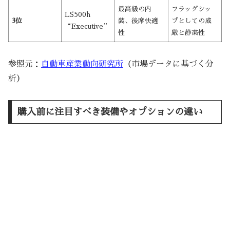
最高級の内
フラッグシッ
LS500h
3位
装、後席快適
プとしての威
“Executive”
性
厳と静粛性
参照元：
自動車産業動向研究所
（市場データに基づく分
析）
購入前に注目すべき装備やオプションの違い