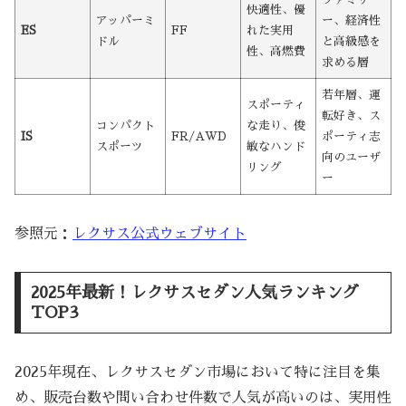
快適性、優
アッパーミ
ー、経済性
ES
FF
れた実用
ドル
と高級感を
性、高燃費
求める層
若年層、運
スポーティ
転好き、ス
コンパクト
な走り、俊
IS
FR/AWD
ポーティ志
スポーツ
敏なハンド
向のユーザ
リング
ー
参照元：
レクサス公式ウェブサイト
2025年最新！レクサスセダン人気ランキング
TOP3
2025年現在、レクサスセダン市場において特に注目を集
め、販売台数や問い合わせ件数で人気が高いのは、実用性