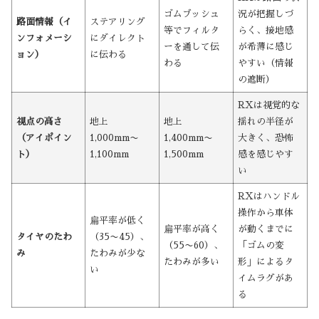
ゴムブッシュ
況が把握しづ
路面情報（イ
ステアリング
等でフィルタ
らく、接地感
ンフォメーシ
にダイレクト
ーを通して伝
が希薄に感じ
ョン）
に伝わる
わる
やすい（情報
の遮断）
RXは視覚的な
視点の高さ
地上
地上
揺れの半径が
（アイポイン
1,000mm〜
1,400mm〜
大きく、恐怖
ト）
1,100mm
1,500mm
感を感じやす
い
RXはハンドル
操作から車体
扁平率が低く
扁平率が高く
が動くまでに
タイヤのたわ
（35〜45）、
（55〜60）、
「ゴムの変
み
たわみが少な
たわみが多い
形」によるタ
い
イムラグがあ
る