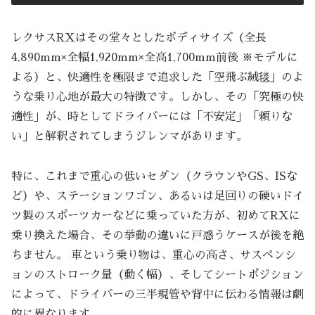
レクサスRXはその堂々としたボディサイズ（全長
4,890mm×全幅1,920mm×全高1,700mm前後 ※モデルに
よる）と、快適性を極限まで追求した「空飛ぶ絨毯」のよ
うな乗り心地が最大の特徴です。しかし、その「究極の快
適性」が、時としてドライバーには「不安定」「頼りな
い」と解釈されてしまうジレンマがあります。
特に、これまで重心の低いセダン（クラウンやGS、ISな
ど）や、ステーションワゴン、あるいは足回りの硬いドイ
ツ製のスポーツカーなどに乗っていた方が、初めてRXに
乗り換えた場合、その挙動の違いに戸惑うケースが後を絶
ちません。 車という乗り物は、重心の高さ、サスペンシ
ョンのストローク量（動く幅）、そしてシートポジション
によって、ドライバーの三半規管や背中に伝わる情報は劇
的に異なります。