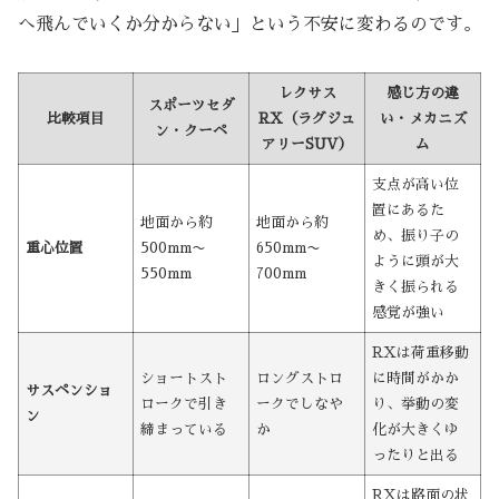
へ飛んでいくか分からない」という不安に変わるのです。
レクサス
感じ方の違
スポーツセダ
比較項目
RX（ラグジュ
い・メカニズ
ン・クーペ
アリーSUV）
ム
支点が高い位
置にあるた
地面から約
地面から約
め、振り子の
重心位置
500mm〜
650mm〜
ように頭が大
550mm
700mm
きく振られる
感覚が強い
RXは荷重移動
ショートスト
ロングストロ
に時間がかか
サスペンショ
ロークで引き
ークでしなや
り、挙動の変
ン
締まっている
か
化が大きくゆ
ったりと出る
RXは路面の状