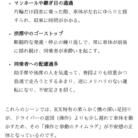
マンホールや継ぎ目の通過
片輪だけ段差に乗った際、車体が左右にゆらりと揺
すられ、収束に時間がかかる。
渋滞中のゴーストップ
断続的な発進・停止の繰り返しで、常に車体が前後
に揺れ続け、同乗者が車酔いを起こす。
同乗者への配慮過多
助手席や後席の人を気遣って、普段よりも慎重かつ
低速で走ろうとするあまり、逆にメリハリのない運
転になり、不安定さを招く。
これらのシーンでは、RX特有の柔らかく懐の深い足回り
が、ドライバーの意図（操作）よりも少し遅れて車体を動
かすため、その「操作と挙動のタイムラグ」が不安感の正
体となっているのです。