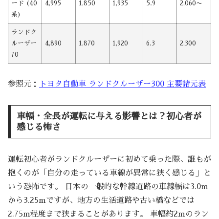
ード (40
4,995
1,850
1,935
5.9
2,060〜
系)
ランドク
ルーザー
4,890
1,870
1,920
6.3
2,300
70
参照元：
トヨタ自動車 ランドクルーザー300 主要諸元表
車幅・全長が運転に与える影響とは？初心者が
感じる怖さ
運転初心者がランドクルーザーに初めて乗った際、誰もが
抱くのが「自分の走っている車線が異常に狭く感じる」と
いう恐怖です。 日本の一般的な幹線道路の車線幅は3.0m
から3.25mですが、地方の生活道路や古い橋などでは
2.75m程度まで狭まることがあります。 車幅約2mのラン