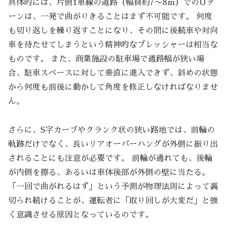
具体的には、片側1車線の道路（幅員約7〜8m）でのUタ
ーンは、一発で曲がりきることはまず不可能です。 何度
も切り返しを繰り返すことになり、その間に後続車や対向
車を待たせてしまうという精神的なプレッシャーは相当な
ものです。 また、商業施設の駐車場で通路幅が狭い場
合、駐車スペースに対して垂直に進入できず、斜めの状態
から何度も前後に動かして角度を修正しなければなりませ
ん。
さらに、S字カーブやクランク状の狭い路地では、前輪の
軌跡だけでなく、長いリアオーバーハングが外側に振り出
されることにも注意が必要です。 前輪が通れても、後輪
が内側を擦る、あるいは車体後部が外側の壁に当たる。
「一回で曲がれるはず」という予測が物理法則によって裏
切られ続けることが、運転者に「取り回しが大変だ」と強
く意識させる原因となっているのです。