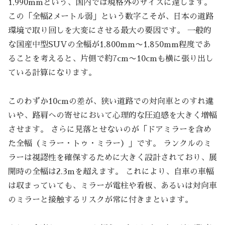
1,990mmという、国内では規格外のサイズに達します。
この「全幅2メートル弱」という数字こそが、日本の道路
環境で取り回しを大変にさせる最大の要因です。 一般的
な国産中型SUVの全幅が1,800mm〜1,850mm程度であ
ることを考えると、片側で約7cm〜10cmも横に張り出し
ている計算になります。
このわずか10cmの差が、狭い道路での対向車とのすれ違
いや、路肩への寄せにおいて心理的な圧迫感を大きく増幅
させます。 さらに見落とせないのが「ドアミラーを含め
た全幅（ミラー・トゥ・ミラー）」です。 ランクルのミ
ラーは視認性を確保するために大きく設計されており、展
開時の全幅は2.3mを超えます。 これにより、自車の車幅
は収まっていても、ミラーが電柱や看板、あるいは対向車
のミラーと接触するリスクが常に付きまといます。