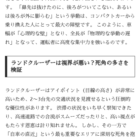
す。 「鼻先は抜けたのに、後ろがついてこない、あるい
は後ろが外に膨らむ」という挙動は、コンパクトカーから
乗り換えた人にとって最大の障壁です。 このように、車
幅が「心理的な壁」となり、全長が「物理的な挙動の遅
れ」となって、運転者に高度な集中力を強いるのです。
ランドクルーザーは視界が悪い？死角の多さを
検証
ランドクルーザーはアイポイント（目線の高さ）が非常に
高いため、2〜3台先の交通状況を見渡せるという圧倒的
な優位性があります。 渋滞の状況をいち早く察知できた
り、高速道路での合流がスムーズだったりと、高い視点が
もたらす恩恵は計り知れません。 しかし、その一方で
「自車の直近」という最も重要なエリアに深刻な死角を抱