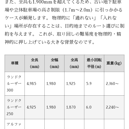
また、全高も1,900mmを超えてくるため、古い地下駐車
場や立体駐車場の高さ制限（1.7m〜2.0m）に引っかかる
ケースが頻発します。 物理的に「通れない」「入れな
い」場所が存在することは、目的地までのルート選びに制
約を与えます。 これが、取り回しの難易度を物理的・精
神的に押し上げている大きな背景なのです。
全長
全幅
全高
最小回転
車種
重量(kg)
(mm)
(mm)
(mm)
半径(m)
ランドク
ルーザー
4,985
1,980
1,925
5.9
2,360〜
300
ランドク
ルーザー
4,925
1,980
1,870
6.0
2,240〜
250
アルファ