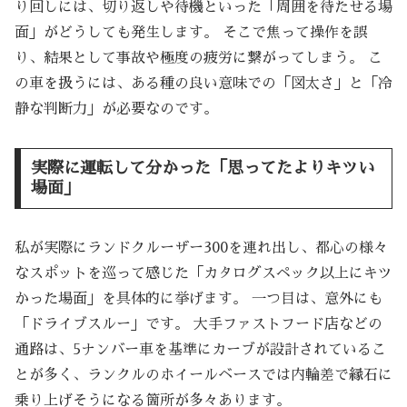
り回しには、切り返しや待機といった「周囲を待たせる場
面」がどうしても発生します。 そこで焦って操作を誤
り、結果として事故や極度の疲労に繋がってしまう。 こ
の車を扱うには、ある種の良い意味での「図太さ」と「冷
静な判断力」が必要なのです。
実際に運転して分かった「思ってたよりキツい
場面」
私が実際にランドクルーザー300を連れ出し、都心の様々
なスポットを巡って感じた「カタログスペック以上にキツ
かった場面」を具体的に挙げます。 一つ目は、意外にも
「ドライブスルー」です。 大手ファストフード店などの
通路は、5ナンバー車を基準にカーブが設計されているこ
とが多く、ランクルのホイールベースでは内輪差で縁石に
乗り上げそうになる箇所が多々あります。