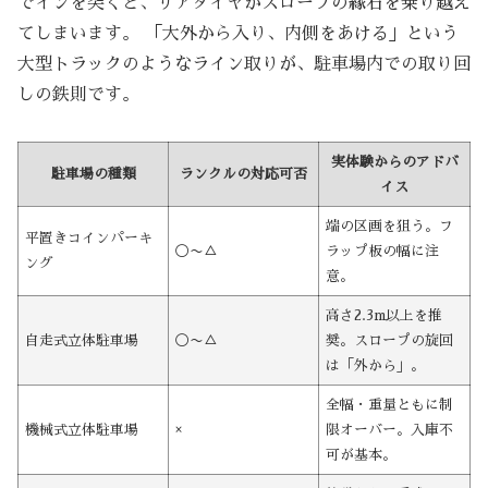
でインを突くと、リアタイヤがスロープの縁石を乗り越え
てしまいます。 「大外から入り、内側をあける」という
大型トラックのようなライン取りが、駐車場内での取り回
しの鉄則です。
実体験からのアドバ
駐車場の種類
ランクルの対応可否
イス
端の区画を狙う。フ
平置きコインパーキ
◯〜△
ラップ板の幅に注
ング
意。
高さ2.3m以上を推
自走式立体駐車場
◯〜△
奨。スロープの旋回
は「外から」。
全幅・重量ともに制
機械式立体駐車場
×
限オーバー。入庫不
可が基本。