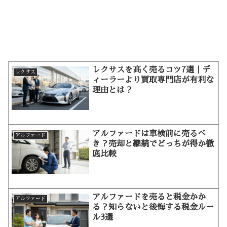
レクサスを高く売るコツ7選｜デ
レクサス
ィーラーより買取専門店が有利な
理由とは？
アルファードは車検前に売るべ
アルファード
き？売却と継続でどっちが得か徹
底比較
アルファードを売ると税金かか
アルファード
る？知らないと後悔する税金ルー
ル3選