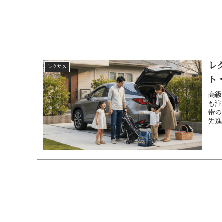
レ
レクサス
ト
高級
も注
帯の
先進
い勝
きて
レク
「日
の観
カー
でき