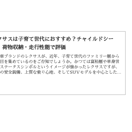
クサスは子育て世代におすすめ？チャイルドシー
・荷物収納・走行性能で評価
車ブランドのレクサスが、近年、子育て世代のファミリー層から
目を集めているのをご存知でしょうか。かつては富裕層や単身世
ステータスシンボルというイメージが強かったレクサスですが、
の安全装備、上質な乗り心地、そしてSUVモデルを中心とした使
手の良さが、小さな子どもを持つ家族のニーズに見事に合致して
いるのです。この記事では、プロの自動車ライターである私が、
サスのラインナップを「チャイルドシートの取り付けやすさ」
常の荷物収納力」「家族を乗せる上での走行安定性」という三つ
点から徹底的に評価し、国産ミニバンなどの一般的なファミリー
との比較も交えながら、レクサスが子育て世代に本当におすすめ
るのかどうかを深掘りしていきます。