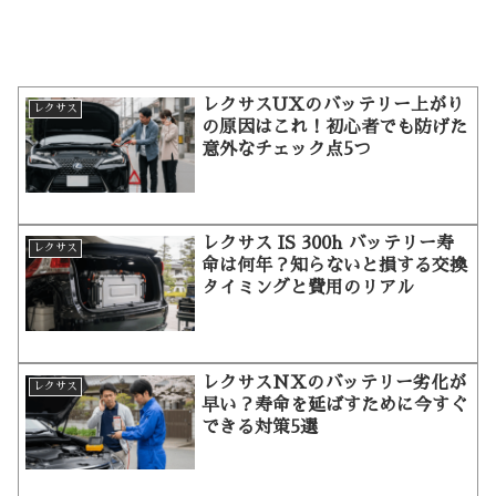
レクサスUXのバッテリー上がり
レクサス
の原因はこれ！初心者でも防げた
意外なチェック点5つ
レクサス IS 300h バッテリー寿
レクサス
命は何年？知らないと損する交換
タイミングと費用のリアル
レクサスNXのバッテリー劣化が
レクサス
早い？寿命を延ばすために今すぐ
できる対策5選