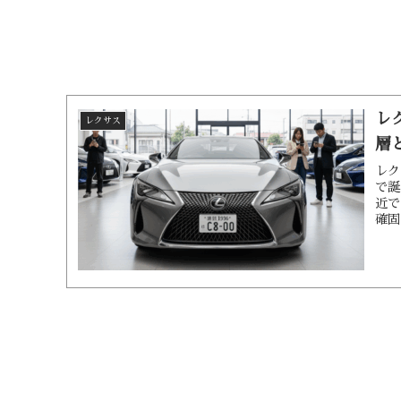
レ
レクサス
層
レク
で誕
近で
確固
い」
まし