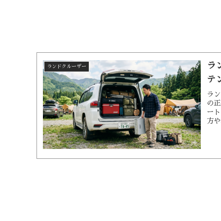
ラ
ランドクルーザー
テ
ラン
の正
ート
方や