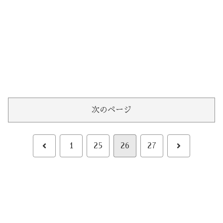
次のページ
前
次
1
25
26
27
へ
へ